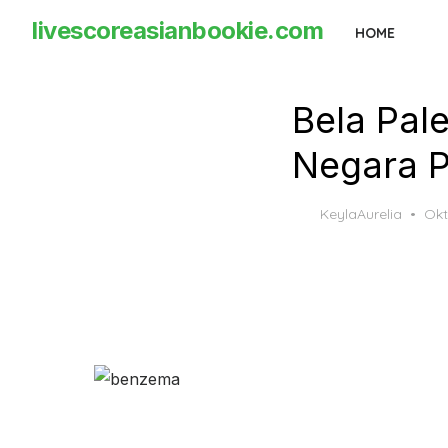
Skip
livescoreasianbookie.com
HOME
to
the
content
Bela Pal
Negara P
Pos
KeylaAurelia
Okt
on