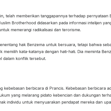
nin, telah memberikan tanggapannya terhadap pernyataa
lim Brotherhood didasarkan pada informasi intelijen yang
ntuk memerangi radikalisasi dan terorisme.
nentang hak Benzema untuk bersuara, tetapi bahwa sebaga
k memilih kata-katanya dengan hati-hati. Dia meminta Be
l dalam konflik tersebut.
g kebebasan berbicara di Prancis. Kebebasan berbicara adal
eh hukum yang melarang pidato kebencian dan dukungan ter
hak individu untuk menyuarakan pendapat mereka dan up