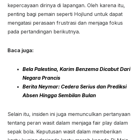
kepercayaan dirinya di lapangan. Oleh karena itu,
penting bagi pemain seperti Hojlund untuk dapat
mengatasi perasaan frustrasi dan menjaga fokus
pada pertandingan berikutnya.
Baca juga:
Bela Palestina, Karim Benzema Dicabut Dari
Negara Prancis
Berita Neymar: Cedera Serius dan Prediksi
Absen Hingga Sembilan Bulan
Selain itu, insiden ini juga memunculkan pertanyaan
tentang peran wasit dalam menjaga fair play dalam
sepak bola. Keputusan wasit dalam memberikan