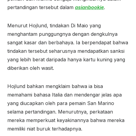
pertandingan tersebut dalam
asianbookie
.
Menurut Hojlund, tindakan Di Maio yang
menghantam punggungnya dengan dengkulnya
sangat kasar dan berbahaya. Ia berpendapat bahwa
tindakan tersebut seharusnya mendapatkan sanksi
yang lebih berat daripada hanya kartu kuning yang
diberikan oleh wasit.
Hojlund bahkan mengklaim bahwa ia bisa
memahami bahasa Italia dan mendengar jelas apa
yang diucapkan oleh para pemain San Marino
selama pertandingan. Menurutnya, perkataan
mereka memperkuat keyakinannya bahwa mereka
memiliki niat buruk terhadapnya.