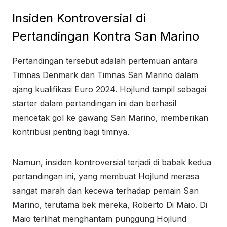
Insiden Kontroversial di
Pertandingan Kontra San Marino
Pertandingan tersebut adalah pertemuan antara
Timnas Denmark dan Timnas San Marino dalam
ajang kualifikasi Euro 2024. Hojlund tampil sebagai
starter dalam pertandingan ini dan berhasil
mencetak gol ke gawang San Marino, memberikan
kontribusi penting bagi timnya.
Namun, insiden kontroversial terjadi di babak kedua
pertandingan ini, yang membuat Hojlund merasa
sangat marah dan kecewa terhadap pemain San
Marino, terutama bek mereka, Roberto Di Maio. Di
Maio terlihat menghantam punggung Hojlund