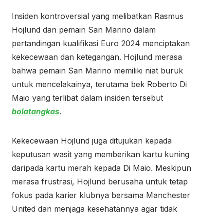
Insiden kontroversial yang melibatkan Rasmus
Hojlund dan pemain San Marino dalam
pertandingan kualifikasi Euro 2024 menciptakan
kekecewaan dan ketegangan. Hojlund merasa
bahwa pemain San Marino memiliki niat buruk
untuk mencelakainya, terutama bek Roberto Di
Maio yang terlibat dalam insiden tersebut
bolatangkas
.
Kekecewaan Hojlund juga ditujukan kepada
keputusan wasit yang memberikan kartu kuning
daripada kartu merah kepada Di Maio. Meskipun
merasa frustrasi, Hojlund berusaha untuk tetap
fokus pada karier klubnya bersama Manchester
United dan menjaga kesehatannya agar tidak