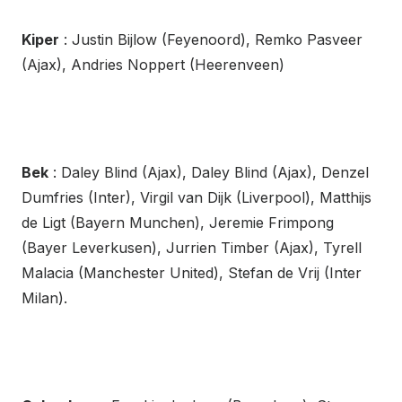
Kiper
: Justin Bijlow (Feyenoord),
Remko Pasveer
(Ajax), Andries Noppert (Heerenveen)
Bek
: Daley Blind (Ajax), Daley Blind (Ajax), Denzel
Dumfries (Inter), Virgil van Dijk (Liverpool), Matthijs
de Ligt (Bayern Munchen), Jeremie Frimpong
(Bayer Leverkusen), Jurrien Timber (Ajax), Tyrell
Malacia (Manchester United), Stefan de Vrij (Inter
Milan).