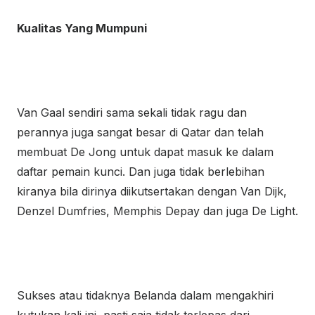
Kualitas Yang Mumpuni
Van Gaal sendiri sama sekali tidak ragu dan
perannya juga sangat besar di Qatar dan telah
membuat De Jong untuk dapat masuk ke dalam
daftar pemain kunci. Dan juga tidak berlebihan
kiranya bila dirinya diikutsertakan dengan Van Dijk,
Denzel Dumfries, Memphis Depay dan juga De Light.
Sukses atau tidaknya Belanda dalam mengakhiri