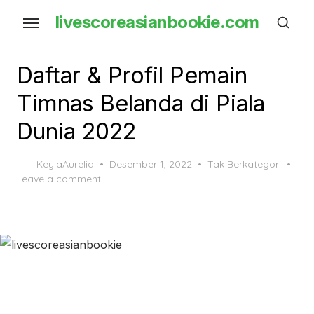
Skip
livescoreasianbookie.com
to
the
content
Daftar & Profil Pemain
Timnas Belanda di Piala
Dunia 2022
Posted
KeylaAurelia
Desember 1, 2022
Tak Berkategori
on
Leave a comment