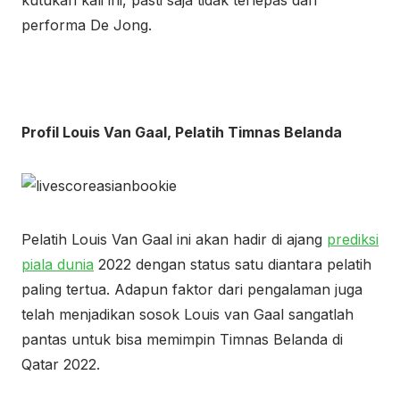
kutukan kali ini, pasti saja tidak terlepas dari
performa De Jong.
Profil Louis Van Gaal, Pelatih Timnas Belanda
Pelatih Louis Van Gaal ini akan hadir di ajang
prediksi
piala dunia
2022 dengan status satu diantara pelatih
paling tertua. Adapun faktor dari pengalaman juga
telah menjadikan sosok Louis van Gaal sangatlah
pantas untuk bisa memimpin Timnas Belanda di
Qatar 2022.