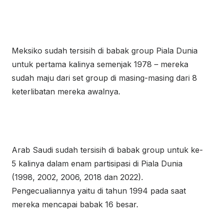
Meksiko sudah tersisih di babak group Piala Dunia
untuk pertama kalinya semenjak 1978 – mereka
sudah maju dari set group di masing-masing dari 8
keterlibatan mereka awalnya.
Arab Saudi sudah tersisih di babak group untuk ke-
5 kalinya dalam enam partisipasi di Piala Dunia
(1998, 2002, 2006, 2018 dan 2022).
Pengecualiannya yaitu di tahun 1994 pada saat
mereka mencapai babak 16 besar.