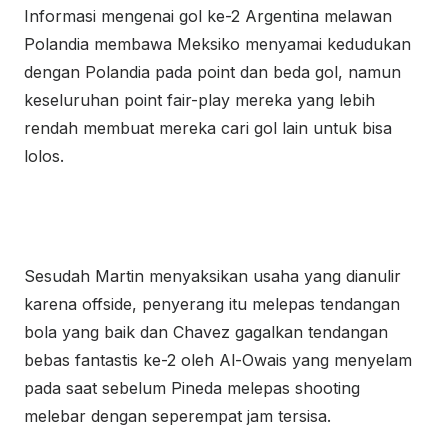
Informasi mengenai gol ke-2 Argentina melawan
Polandia membawa Meksiko menyamai kedudukan
dengan Polandia pada point dan beda gol, namun
keseluruhan point fair-play mereka yang lebih
rendah membuat mereka cari gol lain untuk bisa
lolos.
Sesudah Martin menyaksikan usaha yang dianulir
karena offside, penyerang itu melepas tendangan
bola yang baik dan Chavez gagalkan tendangan
bebas fantastis ke-2 oleh Al-Owais yang menyelam
pada saat sebelum Pineda melepas shooting
melebar dengan seperempat jam tersisa.