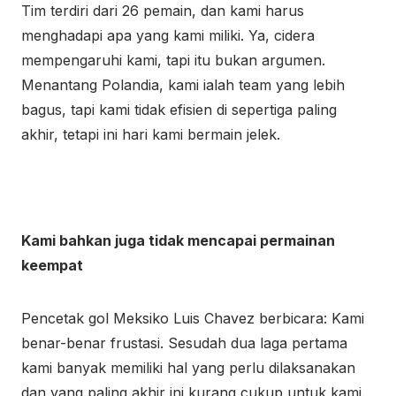
Tim terdiri dari 26 pemain, dan kami harus
menghadapi apa yang kami miliki. Ya, cidera
mempengaruhi kami, tapi itu bukan argumen.
Menantang Polandia, kami ialah team yang lebih
bagus, tapi kami tidak efisien di sepertiga paling
akhir, tetapi ini hari kami bermain jelek.
Kami bahkan juga tidak mencapai permainan
keempat
Pencetak gol Meksiko Luis Chavez berbicara: Kami
benar-benar frustasi. Sesudah dua laga pertama
kami banyak memiliki hal yang perlu dilaksanakan
dan yang paling akhir ini kurang cukup untuk kami.