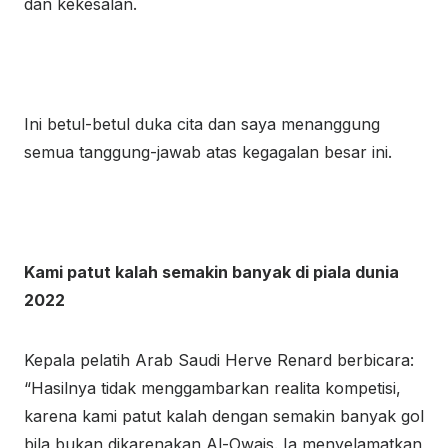
dan kekesalan.
Ini betul-betul duka cita dan saya menanggung
semua tanggung-jawab atas kegagalan besar ini.
Kami patut kalah semakin banyak di piala dunia
2022
Kepala pelatih Arab Saudi Herve Renard berbicara:
“Hasilnya tidak menggambarkan realita kompetisi,
karena kami patut kalah dengan semakin banyak gol
bila bukan dikarenakan Al-Owais. Ia menyelamatkan