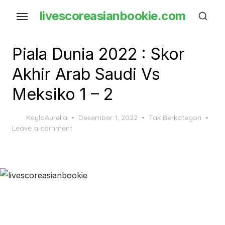
Skip
livescoreasianbookie.com
to
the
content
Piala Dunia 2022 : Skor
Akhir Arab Saudi Vs
Meksiko 1 – 2
Posted
KeylaAurelia
Desember 1, 2022
Tak Berkategori
on
Leave a comment