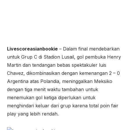
Livescoreasianbookie
– Dalam final mendebarkan
untuk Grup C di Stadion Lusail, gol pembuka Henry
Martin dan tendangan bebas spektakuler luis
Chavez, dikombinasikan dengan kemenangan 2 – 0
Argentina atas Polandia, meninggalkan Meksiko
dengan tiga menit waktu tambahan untuk
menemukan gol ketiga diperlukan untuk
menghindari keluar dari grup karena total poin fair
play yang lebih rendah.