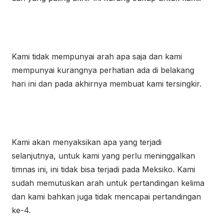
Kami tidak mempunyai arah apa saja dan kami
mempunyai kurangnya perhatian ada di belakang
hari ini dan pada akhirnya membuat kami tersingkir.
Kami akan menyaksikan apa yang terjadi
selanjutnya, untuk kami yang perlu meninggalkan
timnas ini, ini tidak bisa terjadi pada Meksiko. Kami
sudah memutuskan arah untuk pertandingan kelima
dan kami bahkan juga tidak mencapai pertandingan
ke-4.