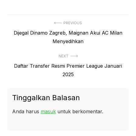
Navigasi
PREVIOUS
Previous
Dijegal Dinamo Zagreb, Maignan Akui AC Milan
pos
post:
Menyedihkan
NEXT
Next
Daftar Transfer Resmi Premier League Januari
post:
2025
Tinggalkan Balasan
Anda harus
masuk
untuk berkomentar.