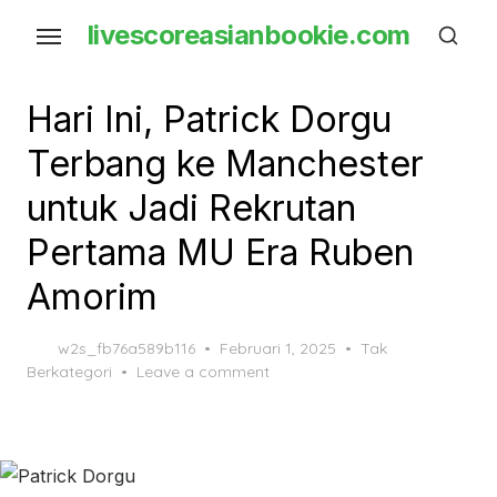
Skip
livescoreasianbookie.com
to
the
content
Hari Ini, Patrick Dorgu
Terbang ke Manchester
untuk Jadi Rekrutan
Pertama MU Era Ruben
Amorim
Posted
w2s_fb76a589b116
Februari 1, 2025
Tak
on
Berkategori
Leave a comment