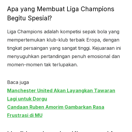
Apa yang Membuat Liga Champions
Begitu Spesial?
Liga Champions adalah kompetisi sepak bola yang
mempertemukan klub-klub terbaik Eropa, dengan
tingkat persaingan yang sangat tinggi. Kejuaraan ini
menyuguhkan pertandingan penuh emosional dan
momen-momen tak terlupakan.
Baca juga
Manchester United Akan Layangkan Tawaran
Lagi untuk Dorgu
Candaan Ruben Amorim Gambarkan Rasa
Frustrasi di MU