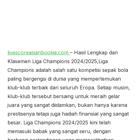
livescoreasianbookie.com
– Hasil Lengkap dan
Klasemen Liga Champions 2024/2025,Liga
Champions adalah salah satu kompetisi sepak bola
paling bergengsi di dunia yang mempertemukan
klub-klub terbaik dari seluruh Eropa. Setiap musim,
klub-klub tersebut bersaing untuk meraih gelar
juara yang sangat diidamkan, bukan hanya karena
prestisenya tetapi juga hadiah finansial yang sangat
besar. Liga Champions 2024/2025 kini telah
memasuki babak yang sangat seru, dengan