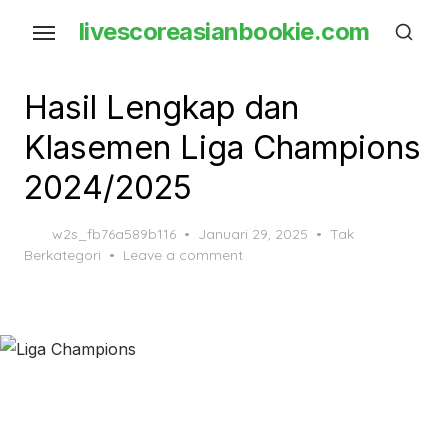
Skip
livescoreasianbookie.com
to
the
content
Hasil Lengkap dan
Klasemen Liga Champions
2024/2025
Posted
w2s_fb76a589b116
Januari 29, 2025
Tak
on
Berkategori
Leave a comment