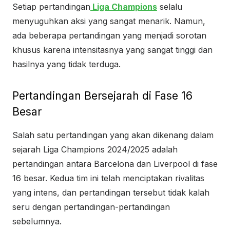
Setiap pertandingan
Liga Champions
selalu
menyuguhkan aksi yang sangat menarik. Namun,
ada beberapa pertandingan yang menjadi sorotan
khusus karena intensitasnya yang sangat tinggi dan
hasilnya yang tidak terduga.
Pertandingan Bersejarah di Fase 16
Besar
Salah satu pertandingan yang akan dikenang dalam
sejarah Liga Champions 2024/2025 adalah
pertandingan antara Barcelona dan Liverpool di fase
16 besar. Kedua tim ini telah menciptakan rivalitas
yang intens, dan pertandingan tersebut tidak kalah
seru dengan pertandingan-pertandingan
sebelumnya.