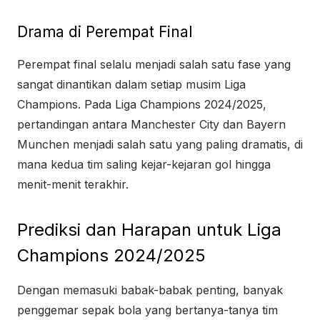
Drama di Perempat Final
Perempat final selalu menjadi salah satu fase yang
sangat dinantikan dalam setiap musim Liga
Champions. Pada Liga Champions 2024/2025,
pertandingan antara Manchester City dan Bayern
Munchen menjadi salah satu yang paling dramatis, di
mana kedua tim saling kejar-kejaran gol hingga
menit-menit terakhir.
Prediksi dan Harapan untuk Liga
Champions 2024/2025
Dengan memasuki babak-babak penting, banyak
penggemar sepak bola yang bertanya-tanya tim