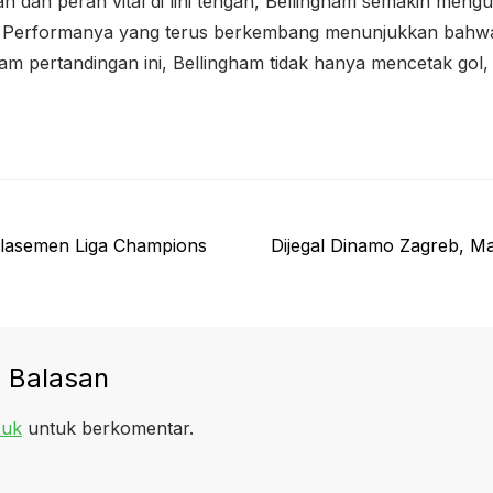
n dan peran vital di lini tengah, Bellingham semakin men
. Performanya yang terus berkembang menunjukkan bahwa i
lam pertandingan ini, Bellingham tidak hanya mencetak gol
Next
Klasemen Liga Champions
Dijegal Dinamo Zagreb, M
post:
 Balasan
uk
untuk berkomentar.