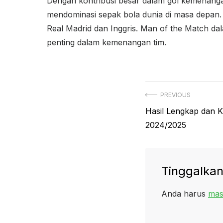
Dengan kontribusi besar dalam gol kemenanga
mendominasi sepak bola dunia di masa depan
Real Madrid dan Inggris. Man of the Match da
penting dalam kemenangan tim.
Navigasi
PREVIOUS
Previous
Hasil Lengkap dan 
pos
post:
2024/2025
Tinggalkan
Anda harus
mas