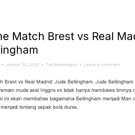
he Match Brest vs Real Mad
lingham
Posted
Januari 30, 2025
Tak Berkategori
Leave a comment
on
h Brest vs Real Madrid: Jude Bellingham. Jude Bellingham
Pemain muda asal Inggris ini tidak hanya membawa timnya 
ikel ini akan membahas bagaimana Bellingham menjadi Man
menjadi bintang sepak bola dunia.