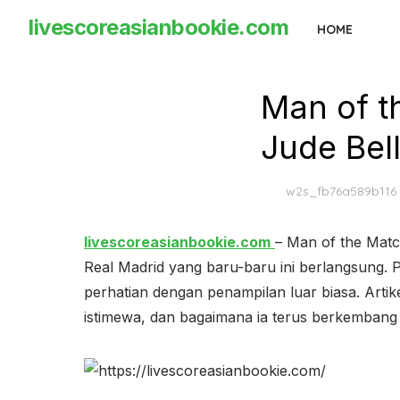
Skip
livescoreasianbookie.com
HOME
to
the
content
Man of t
Jude Bel
w2s_fb76a589b116
livescoreasianbookie.com
– Man of the Matc
Real Madrid yang baru-baru ini berlangsung. 
perhatian dengan penampilan luar biasa. Art
istimewa, dan bagaimana ia terus berkembang 