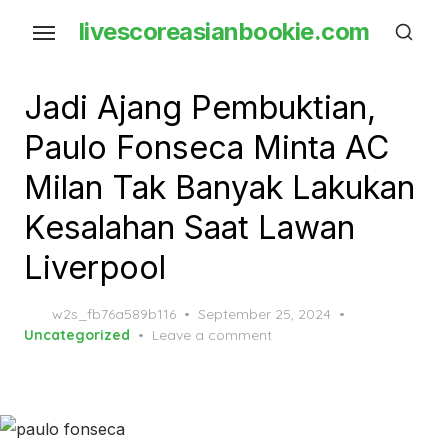
Skip
livescoreasianbookie.com
to
the
content
Jadi Ajang Pembuktian,
Paulo Fonseca Minta AC
Milan Tak Banyak Lakukan
Kesalahan Saat Lawan
Liverpool
Posted
w2s_fb76a589b116
September 25, 2024
on
Uncategorized
Leave a comment