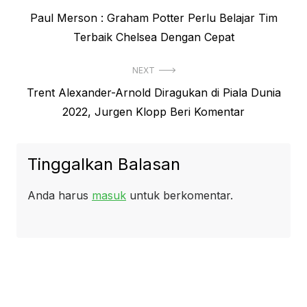
Previous
Paul Merson : Graham Potter Perlu Belajar Tim
pos
post:
Terbaik Chelsea Dengan Cepat
NEXT
Next
Trent Alexander-Arnold Diragukan di Piala Dunia
post:
2022, Jurgen Klopp Beri Komentar
Tinggalkan Balasan
Anda harus
masuk
untuk berkomentar.