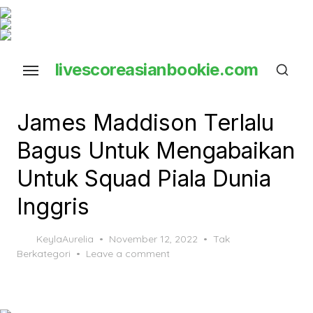
Skip
to
the
livescoreasianbookie.com
content
close ×
James Maddison Terlalu
Bagus Untuk Mengabaikan
Untuk Squad Piala Dunia
Inggris
Posted
KeylaAurelia
November 12, 2022
Tak
on
Berkategori
Leave a comment