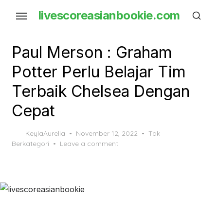
Skip
livescoreasianbookie.com
to
the
content
Paul Merson : Graham
Potter Perlu Belajar Tim
Terbaik Chelsea Dengan
Cepat
Posted
KeylaAurelia
November 12, 2022
Tak
on
Berkategori
Leave a comment