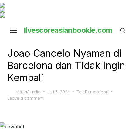
Skip
to
the
livescoreasianbookie.com
content
close ×
Joao Cancelo Nyaman di
Barcelona dan Tidak Ingin
Kembali
Posted
KeylaAurelia
Juli 3, 2024
Tak Berkategori
on
Leave a comment