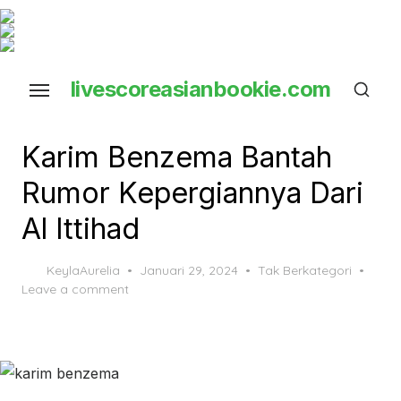
Skip
to
the
livescoreasianbookie.com
content
close ×
Karim Benzema Bantah
Rumor Kepergiannya Dari
Al Ittihad
Posted
KeylaAurelia
Januari 29, 2024
Tak Berkategori
on
Leave a comment