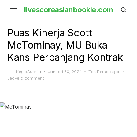
Skip
livescoreasianbookie.com
to
the
content
Puas Kinerja Scott
McTominay, MU Buka
Kans Perpanjang Kontrak
Posted
KeylaAurelia
Januari 30, 2024
Tak Berkategori
on
Leave a comment