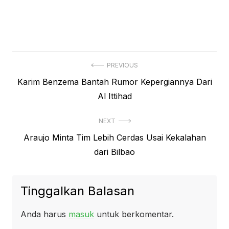
Navigasi
PREVIOUS
Previous
Karim Benzema Bantah Rumor Kepergiannya Dari
pos
post:
Al Ittihad
NEXT
Next
Araujo Minta Tim Lebih Cerdas Usai Kekalahan
post:
dari Bilbao
Tinggalkan Balasan
Anda harus
masuk
untuk berkomentar.