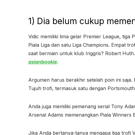
1) Dia belum cukup meme
Vidic memiliki lima gelar Premier League, tiga 
Piala Liga dan satu Liga Champions. Empat t
saat bermain untuk klub Inggris? Robert Huth. 
asianbookie
.
Argumen harus berakhir setelah poin ini saja.
Tujuh trofi, termasuk satu dengan Portsmout
Anda juga memiliki pemenang serial Tony Ada
Arsenal Adams memenangkan Piala Winners Ero
Jika Anda bertanya-tanya mengapa tiga trofi V