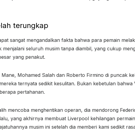
telah terungkap
dapat sangat mengandalkan fakta bahwa para pemain mela
jk menjalani seluruh musim tanpa diambil, yang cukup me
 besar yang penakut.
dio Mane, Mohamed Salah dan Roberto Firmino di puncak ke
 mereka ternyata sedikit kesulitan. Bukan kebetulan bahwa
berapa pertahanan.
lih-alih mencoba menghentikan operan, dia mendorong Fede
n lalu, yang akhirnya membuat Liverpool kehilangan perma
jatuhannya musim ini setelah dia memberi kami sedikit ras