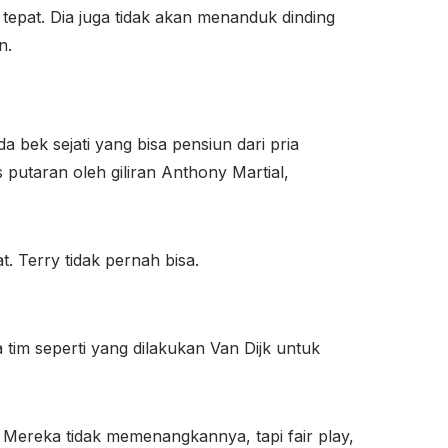
tepat. Dia juga tidak akan menanduk dinding
n.
bek sejati yang bisa pensiun dari pria
 putaran oleh giliran Anthony Martial,
. Terry tidak pernah bisa.
 tim seperti yang dilakukan Van Dijk untuk
Mereka tidak memenangkannya, tapi fair play,