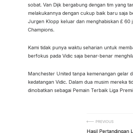
sobat. Van Dijk bergabung dengan tim yang t
melakukannya dengan cukup baik baru saja berga
Jurgen Klopp keluar dan menghabiskan £ 60 ju
Champions.
Kami tidak punya waktu seharian untuk memba
berfokus pada Vidic saja benar-benar menghil
Manchester United tanpa kemenangan gelar da
kedatangan Vidic. Dalam dua musim mereka tid
dinobatkan sebagai Pemain Terbaik Liga Premie
Navigasi
PREVIOUS
Previous
Hasil Pertandingan 