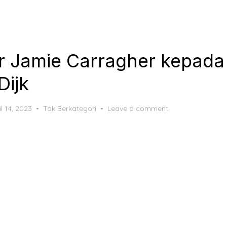
 Jamie Carragher kepada 
Dijk
ted
il 14, 2023
Tak Berkategori
Leave a comment