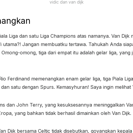
vidic dan van dijk
nangkan
Piala Liga dan satu Liga Champions atas namanya. Van Dijk m
rofi utama?! Jangan membuatku tertawa. Tahukah Anda sia
Omong-omong, tiga dari empat itu adalah gelar liga, yang j
 Rio Ferdinand memenangkan enam gelar liga, tiga Piala Li
h dan satu dengan Spurs. Kemasyhuran! Saya ingin melihat
ms dan John Terry, yang kesuksesannya meninggalkan Van 
pa, yang bahkan tidak berhasil dimainkan oleh Van Dijk.
an Dijk bersama Celtic tidak disebutkan, goyangkan kepala