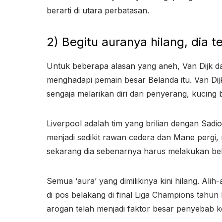
berarti di utara perbatasan.
2) Begitu auranya hilang, dia 
Untuk beberapa alasan yang aneh, Van Dijk 
menghadapi pemain besar Belanda itu. Van Di
sengaja melarikan diri dari penyerang, kucing
Liverpool adalah tim yang brilian dengan Sa
menjadi sedikit rawan cedera dan Mane pergi,
sekarang dia sebenarnya harus melakukan be
Semua ‘aura’ yang dimilikinya kini hilang. A
di pos belakang di final Liga Champions tahu
arogan telah menjadi faktor besar penyebab ke