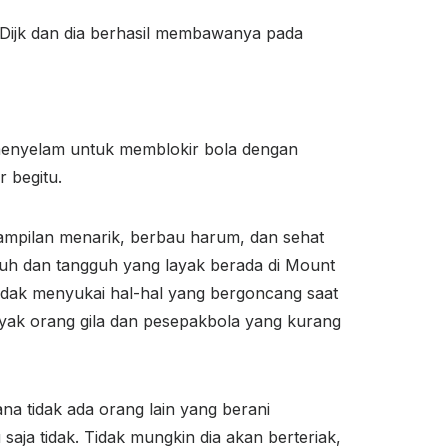
an Dijk dan dia berhasil membawanya pada
 menyelam untuk memblokir bola dengan
r begitu.
nampilan menarik, berbau harum, dan sehat
gguh dan tangguh yang layak berada di Mount
tidak menyukai hal-hal yang bergoncang saat
nyak orang gila dan pesepakbola yang kurang
a tidak ada orang lain yang berani
ja tidak. Tidak mungkin dia akan berteriak,