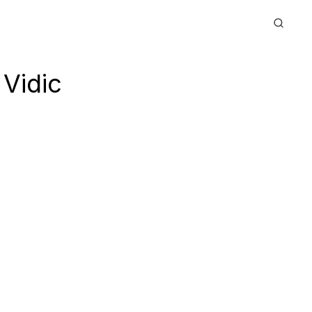
Vidic