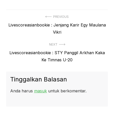
Navigasi
PREVIOUS
Previous
Livescoreasianbookie : Jenjang Karir Egy Maulana
pos
post:
Vikri
NEXT
Next
Livescoreasianbookie : STY Panggil Arkhan Kaka
post:
Ke Timnas U-20
Tinggalkan Balasan
Anda harus
masuk
untuk berkomentar.