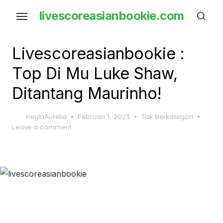
Skip
livescoreasianbookie.com
to
the
content
Livescoreasianbookie :
Top Di Mu Luke Shaw,
Ditantang Maurinho!
Posted
KeylaAurelia
Februari 1, 2023
Tak Berkategori
on
Leave a comment