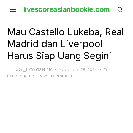
Skip
livescoreasianbookie.com
to
the
content
Mau Castello Lukeba, Real
Madrid dan Liverpool
Harus Siap Uang Segini
Posted
w2s_fb76a589b116
November 28, 2024
Tak
on
Berkategori
Leave a comment