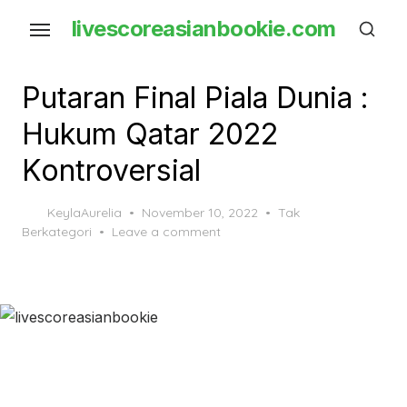
Skip
livescoreasianbookie.com
to
the
content
Putaran Final Piala Dunia :
Hukum Qatar 2022
Kontroversial
Posted
KeylaAurelia
November 10, 2022
Tak
on
Berkategori
Leave a comment