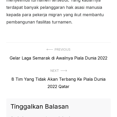
menyelimuti turnamen tersebut. Yang kabarnya
terdapat banyak pelanggaran hak asasi manusia
kepada para pekerja migran yang ikut membantu
pembangunan fasilitas turnamen.
Navigasi
PREVIOUS
Previous
Gelar Laga Semarak di Awalnya Piala Dunia 2022
pos
post:
NEXT
Next
8 Tim Yang Tidak Akan Terbang Ke Piala Dunia
post:
2022 Qatar
Tinggalkan Balasan