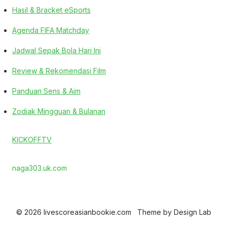
Hasil & Bracket eSports
Agenda FIFA Matchday
Jadwal Sepak Bola Hari Ini
Review & Rekomendasi Film
Panduan Sens & Aim
Zodiak Mingguan & Bulanan
KICKOFFTV
naga303.uk.com
© 2026 livescoreasianbookie.com
Theme by
Design Lab