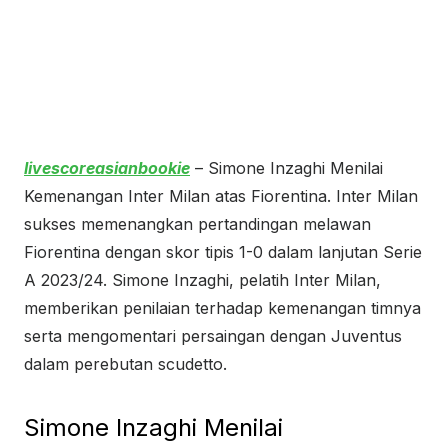
livescoreasianbookie
– Simone Inzaghi Menilai
Kemenangan Inter Milan atas Fiorentina. Inter Milan
sukses memenangkan pertandingan melawan
Fiorentina dengan skor tipis 1-0 dalam lanjutan Serie
A 2023/24. Simone Inzaghi, pelatih Inter Milan,
memberikan penilaian terhadap kemenangan timnya
serta mengomentari persaingan dengan Juventus
dalam perebutan scudetto.
Simone Inzaghi Menilai