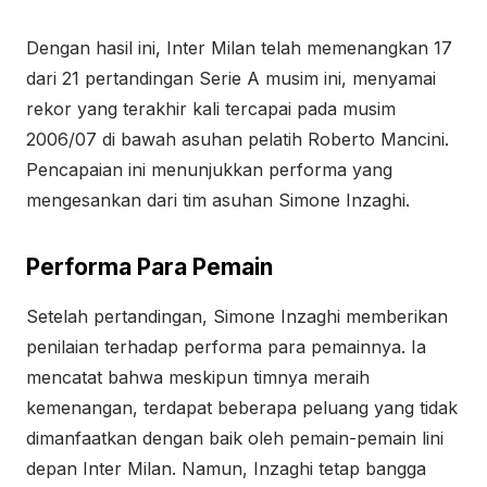
Dengan hasil ini, Inter Milan telah memenangkan 17
dari 21 pertandingan Serie A musim ini, menyamai
rekor yang terakhir kali tercapai pada musim
2006/07 di bawah asuhan pelatih Roberto Mancini.
Pencapaian ini menunjukkan performa yang
mengesankan dari tim asuhan Simone Inzaghi.
Performa Para Pemain
Setelah pertandingan, Simone Inzaghi memberikan
penilaian terhadap performa para pemainnya. Ia
mencatat bahwa meskipun timnya meraih
kemenangan, terdapat beberapa peluang yang tidak
dimanfaatkan dengan baik oleh pemain-pemain lini
depan Inter Milan. Namun, Inzaghi tetap bangga