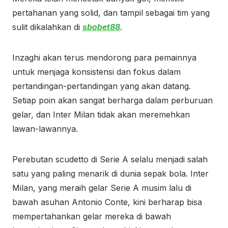
pertahanan yang solid, dan tampil sebagai tim yang
sulit dikalahkan di
sbobet88
.
Inzaghi akan terus mendorong para pemainnya
untuk menjaga konsistensi dan fokus dalam
pertandingan-pertandingan yang akan datang.
Setiap poin akan sangat berharga dalam perburuan
gelar, dan Inter Milan tidak akan meremehkan
lawan-lawannya.
Perebutan scudetto di Serie A selalu menjadi salah
satu yang paling menarik di dunia sepak bola. Inter
Milan, yang meraih gelar Serie A musim lalu di
bawah asuhan Antonio Conte, kini berharap bisa
mempertahankan gelar mereka di bawah