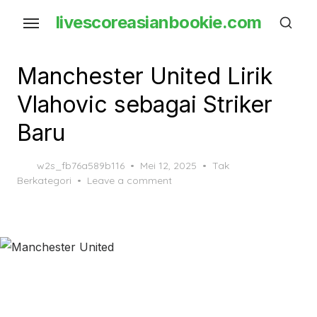
Skip
livescoreasianbookie.com
to
the
content
Manchester United Lirik
Vlahovic sebagai Striker
Baru
Posted
w2s_fb76a589b116
Mei 12, 2025
Tak
on
Berkategori
Leave a comment